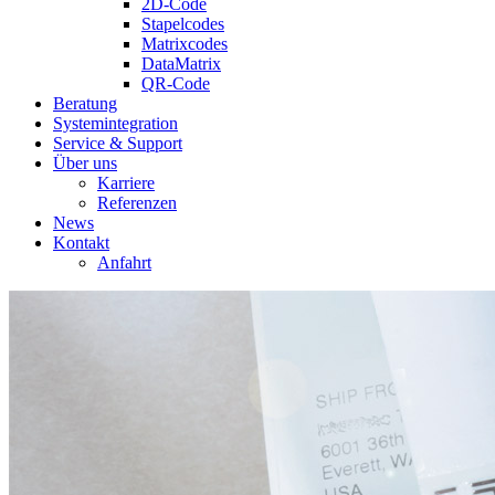
2D-Code
Stapelcodes
Matrixcodes
DataMatrix
QR-Code
Beratung
System­integration
Service & Support
Über uns
Karriere
Referenzen
News
Kontakt
Anfahrt