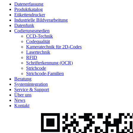
Datenerfassung
Produktkatalog
Etikettendrucker
Industrielle Bildverarbeitung
Datenfunk
Codierungs­medien
CCD-Technik
Codequalität
Kameratechnik für 2D-Codes
Lasertechnik
RFID
Schrifterkennung (OCR)
Strichcode
Strichcode-Familien
Beratung
System­integration
Service & Support
Über uns
News
Kontakt