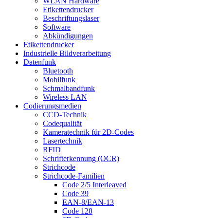
WLAN Hardware
Etikettendrucker
Beschriftungslaser
Software
Abkündigungen
Etikettendrucker
Industrielle Bildverarbeitung
Datenfunk
Bluetooth
Mobilfunk
Schmalbandfunk
Wireless LAN
Codierungs­medien
CCD-Technik
Codequalität
Kameratechnik für 2D-Codes
Lasertechnik
RFID
Schrifterkennung (OCR)
Strichcode
Strichcode-Familien
Code 2/5 Interleaved
Code 39
EAN-8/EAN-13
Code 128