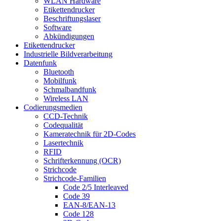
WLAN Hardware
Etikettendrucker
Beschriftungslaser
Software
Abkündigungen
Etikettendrucker
Industrielle Bildverarbeitung
Datenfunk
Bluetooth
Mobilfunk
Schmalbandfunk
Wireless LAN
Codierungs­medien
CCD-Technik
Codequalität
Kameratechnik für 2D-Codes
Lasertechnik
RFID
Schrifterkennung (OCR)
Strichcode
Strichcode-Familien
Code 2/5 Interleaved
Code 39
EAN-8/EAN-13
Code 128