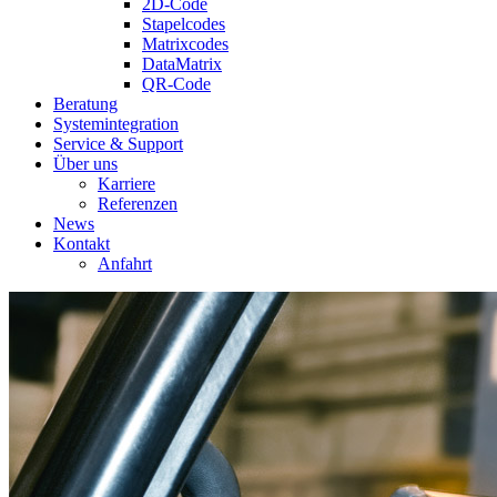
2D-Code
Stapelcodes
Matrixcodes
DataMatrix
QR-Code
Beratung
System­integration
Service & Support
Über uns
Karriere
Referenzen
News
Kontakt
Anfahrt