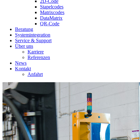
2D-Code
Stapelcodes
Matrixcodes
DataMatrix
QR-Code
Beratung
System­integration
Service & Support
Über uns
Karriere
Referenzen
News
Kontakt
Anfahrt