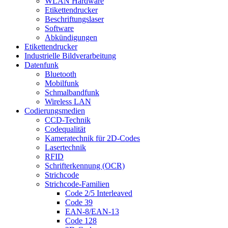
WLAN Hardware
Etikettendrucker
Beschriftungslaser
Software
Abkündigungen
Etikettendrucker
Industrielle Bildverarbeitung
Datenfunk
Bluetooth
Mobilfunk
Schmalbandfunk
Wireless LAN
Codierungs­medien
CCD-Technik
Codequalität
Kameratechnik für 2D-Codes
Lasertechnik
RFID
Schrifterkennung (OCR)
Strichcode
Strichcode-Familien
Code 2/5 Interleaved
Code 39
EAN-8/EAN-13
Code 128