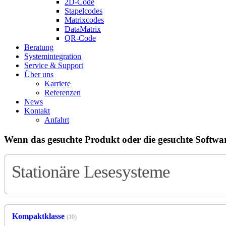
2D-Code
Stapelcodes
Matrixcodes
DataMatrix
QR-Code
Beratung
System­integration
Service & Support
Über uns
Karriere
Referenzen
News
Kontakt
Anfahrt
Wenn das gesuchte Produkt oder die gesuchte Software
Stationäre Lesesysteme
Kompaktklasse
(10)