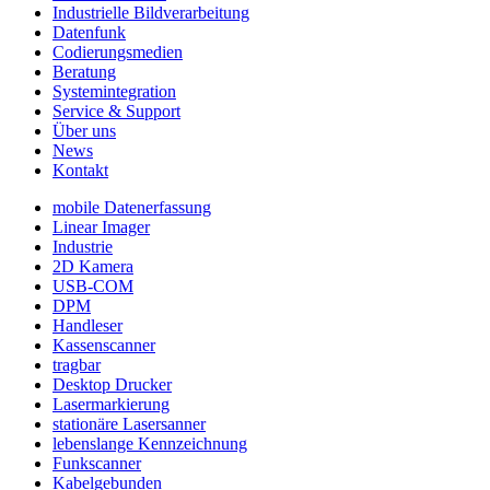
Industrielle Bildverarbeitung
Datenfunk
Codierungs­medien
Beratung
System­integration
Service & Support
Über uns
News
Kontakt
mobile Datenerfassung
Linear Imager
Industrie
2D Kamera
USB-COM
DPM
Handleser
Kassenscanner
tragbar
Desktop Drucker
Lasermarkierung
stationäre Lasersanner
lebenslange Kennzeichnung
Funkscanner
Kabelgebunden