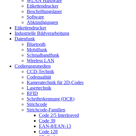
WLAN Hardware
Etikettendrucker
Beschriftungslaser
Software
Abkündigungen
Etikettendrucker
Industrielle Bildverarbeitung
Datenfunk
Bluetooth
Mobilfunk
Schmalbandfunk
Wireless LAN
Codierungs­medien
CCD-Technik
Codequalität
Kameratechnik für 2D-Codes
Lasertechnik
RFID
Schrifterkennung (OCR)
Strichcode
Strichcode-Familien
Code 2/5 Interleaved
Code 39
EAN-8/EAN-13
Code 128